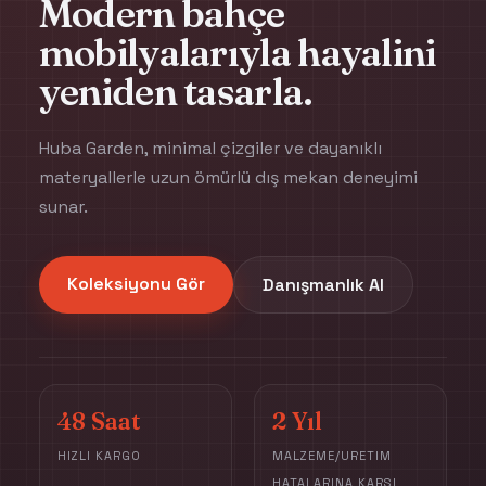
Modern bahçe
mobilyalarıyla hayalini
yeniden tasarla.
Huba Garden, minimal çizgiler ve dayanıklı
materyallerle uzun ömürlü dış mekan deneyimi
sunar.
Koleksiyonu Gör
Danışmanlık Al
48 Saat
2 Yıl
HIZLI KARGO
MALZEME/URETIM
HATALARINA KARSI