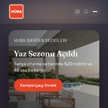
HUBA GARDEN SECKILERI
Dış Mekan Oturma
Grupları
Bahçenize özel oturma grupları, sehpa
ve minder seçenekleriyle tam set.
Paketleri Gör
←
→