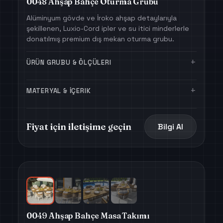
0048 Ahşap Bahçe Oturma Grubu
Alüminyum gövde ve İroko ahşap detaylarıyla
şekillenen, Luxio-Cord ipler ve su itici minderlerle
donatılmış premium dış mekan oturma grubu.
+
ÜRÜN GRUBU & ÖLÇÜLERI
+
MATERYAL & İÇERIK
Fiyat için iletişime geçin
Bilgi Al
0049 Ahşap Bahçe Masa Takımı